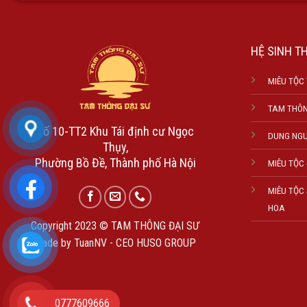
HỆ SINH T
MIÊU TỘC
TAM THÔN
Số 10-TT2 Khu Tái định cư Ngọc
DUNG NG
Thụy,
Phường Bồ Đề, Thành phố Hà Nội
MIÊU TỘC 
MIÊU TỘC
HOA
Copyright 2023 © TAM THÔNG ĐẠI SƯ
Made by TuanNV - CEO HUSO GROUP
0777609666