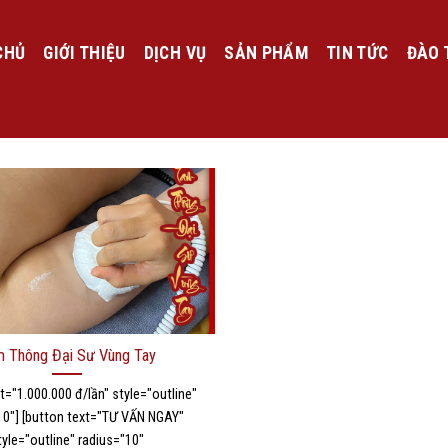
CHỦ
GIỚI THIỆU
DỊCH VỤ
SẢN PHẨM
TIN TỨC
ĐÀO 
 Thông Đại Sư Vùng Tay
t="1.000.000 đ/lần" style="outline"
10"] [button text="TƯ VẤN NGAY"
tyle="outline" radius="10"