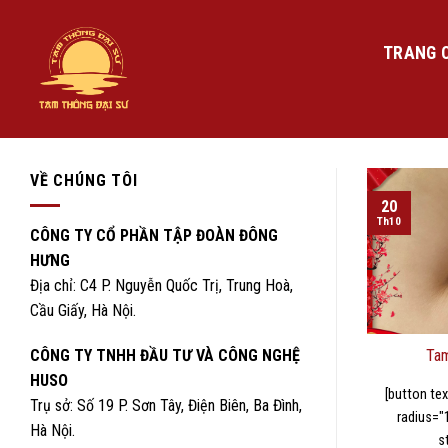
Skip
to
TRANG 
content
VỀ CHÚNG TÔI
20
Th10
CÔNG TY CỔ PHẦN TẬP ĐOÀN ĐÔNG
HƯNG
Địa chỉ: C4 P. Nguyễn Quốc Trị, Trung Hoà,
Cầu Giấy, Hà Nội.
Tam
CÔNG TY TNHH ĐẦU TƯ VÀ CÔNG NGHỆ
HUSO
[button tex
Trụ sở: Số 19 P. Sơn Tây, Điện Biên, Ba Đình,
radius="
Hà Nội.
s