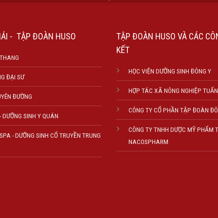
HÁI - TẬP ĐOÀN HUSO
TẬP ĐOÀN HUSO VÀ CÁC CÔN
KẾT
 THANG
HỌC VIỆN DƯỠNG SINH ĐÔNG Y
G ĐẠI SƯ
HỢP TÁC XÃ NÔNG NGHIỆP TUẤN
UYÊN ĐƯỜNG
CÔNG TY CỔ PHẦN TẬP ĐOÀN Đ
- DƯỠNG SINH Y QUÁN
CÔNG TY TNHH DƯỢC MỸ PHẨM T
 SPA - DƯỠNG SINH CỔ TRUYỀN TRUNG
NACOSPHARM