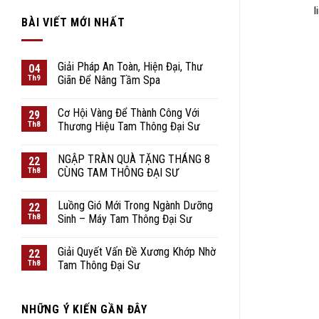
l
BÀI VIẾT MỚI NHẤT
Giải Pháp An Toàn, Hiện Đại, Thư
04
Th9
Giãn Để Nâng Tầm Spa
Cơ Hội Vàng Để Thành Công Với
29
Th8
Thương Hiệu Tam Thông Đại Sư
NGẬP TRÀN QUÀ TẶNG THÁNG 8
22
Th8
CÙNG TAM THÔNG ĐẠI SƯ
Luồng Gió Mới Trong Ngành Dưỡng
22
Th8
Sinh – Máy Tam Thông Đại Sư
Giải Quyết Vấn Đề Xương Khớp Nhờ
22
Th8
Tam Thông Đại Sư
NHỮNG Ý KIẾN ​​GẦN ĐÂY