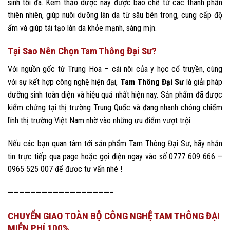
sinh tối đa. Kem thảo dược này được bào chế từ các thành phần
thiên nhiên, giúp nuôi dưỡng làn da từ sâu bên trong, cung cấp độ
ẩm và giúp tái tạo làn da khỏe mạnh, sáng mịn.
Tại Sao Nên Chọn Tam Thông Đại Sư?
Với nguồn gốc từ Trung Hoa – cái nôi của y học cổ truyền, cùng
với sự kết hợp công nghệ hiện đại,
Tam Thông Đại Sư
là giải pháp
dưỡng sinh toàn diện và hiệu quả nhất hiện nay. Sản phẩm đã được
kiểm chứng tại thị trường Trung Quốc và đang nhanh chóng chiếm
lĩnh thị trường Việt Nam nhờ vào những ưu điểm vượt trội.
Nếu các bạn quan tâm tới sản phẩm Tam Thông Đại Sư, hãy nhắn
tin trực tiếp qua page hoặc gọi điện ngay vào số 0777 609 666 –
0965 525 007 để đươc tư vấn nhé !
——————————————————–
CHUYỂN GIAO TOÀN BỘ CÔNG NGHỆ TAM THÔNG ĐẠI
MIỄN PHÍ 100%