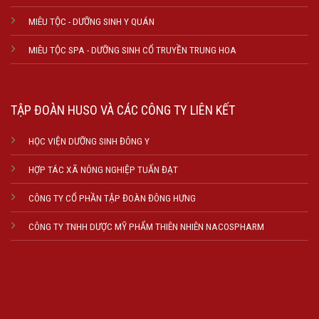
MIÊU TỘC - DƯỠNG SINH Y QUÁN
MIÊU TỘC SPA - DƯỠNG SINH CỔ TRUYỀN TRUNG HOA
TẬP ĐOÀN HUSO VÀ CÁC CÔNG TY LIÊN KẾT
HỌC VIỆN DƯỠNG SINH ĐÔNG Y
HỢP TÁC XÃ NÔNG NGHIỆP TUẤN ĐẠT
CÔNG TY CỔ PHẦN TẬP ĐOÀN ĐÔNG HƯNG
CÔNG TY TNHH DƯỢC MỸ PHẨM THIÊN NHIÊN NACOSPHARM