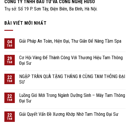
CÔNG TY TNHH ĐẦU TƯ VÀ CÔNG NGHỆ HUSO
Trụ sở: Số 19 P. Sơn Tây, Điện Biên, Ba Đình, Hà Nội.
BÀI VIẾT MỚI NHẤT
Giải Pháp An Toàn, Hiện Đại, Thư Giãn Để Nâng Tầm Spa
04
Th9
Cơ Hội Vàng Để Thành Công Với Thương Hiệu Tam Thông
29
Th8
Đại Sư
NGẬP TRÀN QUÀ TẶNG THÁNG 8 CÙNG TAM THÔNG ĐẠI
22
Th8
SƯ
Luồng Gió Mới Trong Ngành Dưỡng Sinh – Máy Tam Thông
22
Th8
Đại Sư
Giải Quyết Vấn Đề Xương Khớp Nhờ Tam Thông Đại Sư
22
Th8