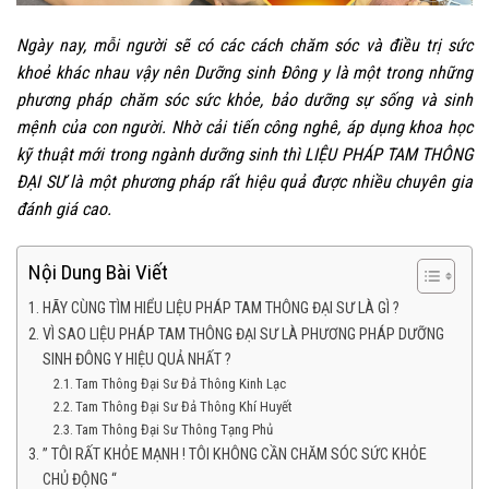
Ngày nay, mỗi người sẽ có các cách chăm sóc và điều trị sức
khoẻ khác nhau vậy nên Dưỡng sinh Đông y là một trong những
phương pháp chăm sóc sức khỏe, bảo dưỡng sự sống và sinh
mệnh của con người.
Nhờ cải tiến công nghê, áp dụng khoa học
kỹ thuật mới trong ngành dưỡng sinh thì LIỆU PHÁP TAM THÔNG
ĐẠI SƯ là một phương pháp rất hiệu quả được nhiều chuyên gia
đánh giá cao.
Nội Dung Bài Viết
HÃY CÙNG TÌM HIỂU LIỆU PHÁP TAM THÔNG ĐẠI SƯ LÀ GÌ ?
VÌ SAO LIỆU PHÁP TAM THÔNG ĐẠI SƯ LÀ PHƯƠNG PHÁP DƯỠNG
SINH ĐÔNG Y HIỆU QUẢ NHẤT ?
Tam Thông Đại Sư Đả Thông Kinh Lạc
Tam Thông Đại Sư Đả Thông Khí Huyết
Tam Thông Đại Sư Thông Tạng Phủ
” TÔI RẤT KHỎE MẠNH ! TÔI KHÔNG CẦN CHĂM SÓC SỨC KHỎE
CHỦ ĐỘNG “