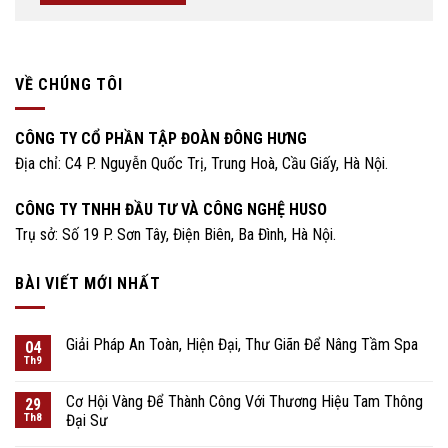
VỀ CHÚNG TÔI
CÔNG TY CỔ PHẦN TẬP ĐOÀN ĐÔNG HƯNG
Địa chỉ: C4 P. Nguyễn Quốc Trị, Trung Hoà, Cầu Giấy, Hà Nội.
CÔNG TY TNHH ĐẦU TƯ VÀ CÔNG NGHỆ HUSO
Trụ sở: Số 19 P. Sơn Tây, Điện Biên, Ba Đình, Hà Nội.
BÀI VIẾT MỚI NHẤT
Giải Pháp An Toàn, Hiện Đại, Thư Giãn Để Nâng Tầm Spa
04
Th9
Cơ Hội Vàng Để Thành Công Với Thương Hiệu Tam Thông
29
Th8
Đại Sư