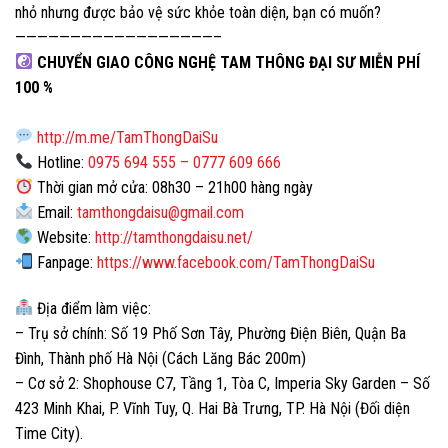
nhỏ nhưng được bảo vệ sức khỏe toàn diện, bạn có muốn?
——————————————————–
CHUYỂN GIAO CÔNG NGHỆ TAM THÔNG ĐẠI SƯ MIỄN PHÍ
100 %
http://m.me/TamThongDaiSu
Hotline:
0975 694 555
–
0777 609 666
Thời gian mở cửa:
08h30 – 21h00
hàng ngày
Email:
tamthongdaisu@gmail.com
Website:
http://tamthongdaisu.net/
Fanpage:
https://www.facebook.com/TamThongDaiSu
Địa điểm làm việc:
– Trụ sở chính: Số 19 Phố Sơn Tây, Phường Điện Biên, Quận Ba
Đình, Thành phố Hà Nội (Cách Lăng Bác 200m)
– Cơ sở 2: Shophouse C7, Tầng 1, Tòa C, Imperia Sky Garden – Số
423 Minh Khai, P. Vĩnh Tuy, Q. Hai Bà Trưng, TP. Hà Nội (Đối diện
Time City).