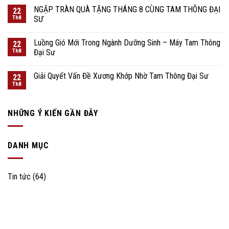
NGẬP TRÀN QUÀ TẶNG THÁNG 8 CÙNG TAM THÔNG ĐẠI
22
Th8
SƯ
Luồng Gió Mới Trong Ngành Dưỡng Sinh – Máy Tam Thông
22
Th8
Đại Sư
Giải Quyết Vấn Đề Xương Khớp Nhờ Tam Thông Đại Sư
22
Th8
NHỮNG Ý KIẾN ​​GẦN ĐÂY
DANH MỤC
Tin tức
(64)