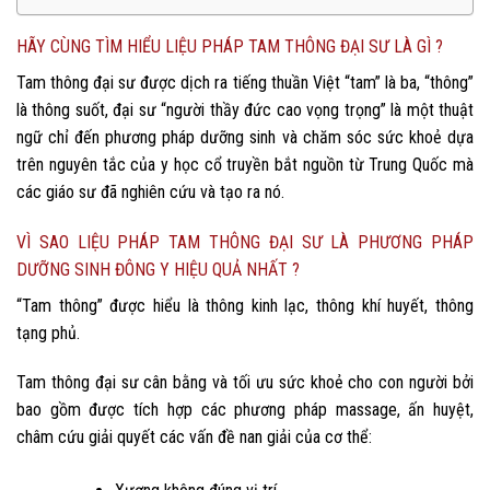
HÃY CÙNG TÌM HIỂU LIỆU PHÁP TAM THÔNG ĐẠI SƯ LÀ GÌ ?
Tam thông đại sư được dịch ra tiếng thuần Việt “tam” là ba, “thông”
là thông suốt, đại sư “người thầy đức cao vọng trọng” là một thuật
ngữ chỉ đến phương pháp dưỡng sinh và chăm sóc sức khoẻ dựa
trên nguyên tắc của y học cổ truyền bắt nguồn từ Trung Quốc mà
các giáo sư đã nghiên cứu và tạo ra nó.
VÌ SAO LIỆU PHÁP TAM THÔNG ĐẠI SƯ LÀ PHƯƠNG PHÁP
DƯỠNG SINH ĐÔNG Y HIỆU QUẢ NHẤT ?
“Tam thông” được hiểu là thông kinh lạc, thông khí huyết, thông
tạng phủ.
Tam thông đại sư cân bằng và tối ưu sức khoẻ cho con người bởi
bao gồm được tích hợp các phương pháp massage, ấn huyệt,
châm cứu giải quyết các vấn đề nan giải của cơ thể: