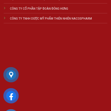
CÔNG TY CỔ PHẦN TẬP ĐOÀN ĐÔNG HƯNG
CÔNG TY TNHH DƯỢC MỸ PHẨM THIÊN NHIÊN NACOSPHARM