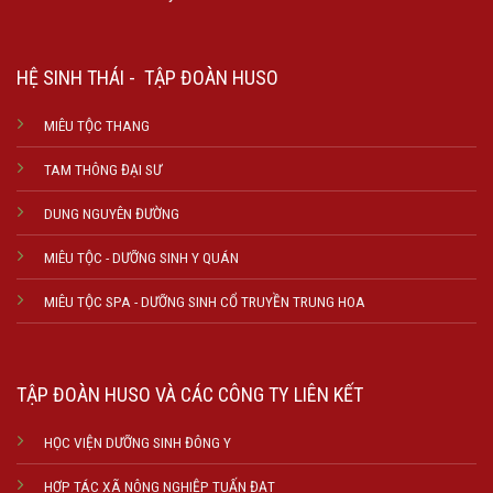
HỆ SINH THÁI - TẬP ĐOÀN HUSO
MIÊU TỘC THANG
TAM THÔNG ĐẠI SƯ
DUNG NGUYÊN ĐƯỜNG
MIÊU TỘC - DƯỠNG SINH Y QUÁN
MIÊU TỘC SPA - DƯỠNG SINH CỔ TRUYỀN TRUNG HOA
TẬP ĐOÀN HUSO VÀ CÁC CÔNG TY LIÊN KẾT
HỌC VIỆN DƯỠNG SINH ĐÔNG Y
HỢP TÁC XÃ NÔNG NGHIỆP TUẤN ĐẠT