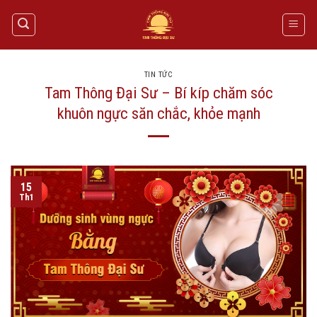
Skip
to
content
TIN TỨC
Tam Thông Đại Sư – Bí kíp chăm sóc
khuôn ngực săn chắc, khỏe mạnh
15
Th1