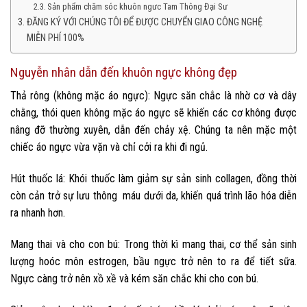
Sản phẩm chăm sóc khuôn ngưc Tam Thông Đại Sư
ĐĂNG KÝ VỚI CHÚNG TÔI ĐỂ ĐƯỢC CHUYỂN GIAO CÔNG NGHỆ
MIỄN PHÍ 100%
Nguyễn nhân dẫn đến khuôn ngực không đẹp
Thả rông (không mặc áo ngực): Ngực săn chắc là nhờ cơ và dây
chằng, thói quen không mặc áo ngực sẽ khiến các cơ không được
nâng đỡ thường xuyên, dẫn đến chảy xệ. Chúng ta nên mặc một
chiếc áo ngực vừa vặn và chỉ cởi ra khi đi ngủ.
Hút thuốc lá: Khói thuốc làm giảm sự sản sinh collagen, đồng thời
còn cản trở sự lưu thông máu dưới da, khiến quá trình lão hóa diễn
ra nhanh hơn.
Mang thai và cho con bú: Trong thời kì mang thai, cơ thể sản sinh
lượng hoóc môn estrogen, bầu ngực trở nên to ra để tiết sữa.
Ngực càng trở nên xồ xề và kém săn chắc khi cho con bú.