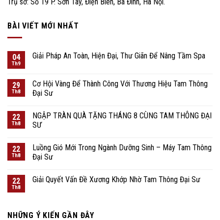
Trụ sở: Số 19 P. Sơn Tây, Điện Biên, Ba Đình, Hà Nội.
BÀI VIẾT MỚI NHẤT
Giải Pháp An Toàn, Hiện Đại, Thư Giãn Để Nâng Tầm Spa
04
Th9
Cơ Hội Vàng Để Thành Công Với Thương Hiệu Tam Thông
29
Th8
Đại Sư
NGẬP TRÀN QUÀ TẶNG THÁNG 8 CÙNG TAM THÔNG ĐẠI
22
Th8
SƯ
Luồng Gió Mới Trong Ngành Dưỡng Sinh – Máy Tam Thông
22
Th8
Đại Sư
Giải Quyết Vấn Đề Xương Khớp Nhờ Tam Thông Đại Sư
22
Th8
NHỮNG Ý KIẾN ​​GẦN ĐÂY