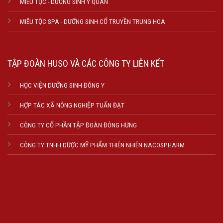
MIÊU TỘC - DƯỠNG SINH Y QUÁN
MIÊU TỘC SPA - DƯỠNG SINH CỔ TRUYỀN TRUNG HOA
TẬP ĐOÀN HUSO VÀ CÁC CÔNG TY LIÊN KẾT
HỌC VIỆN DƯỠNG SINH ĐÔNG Y
HỢP TÁC XÃ NÔNG NGHIỆP TUẤN ĐẠT
CÔNG TY CỔ PHẦN TẬP ĐOÀN ĐÔNG HƯNG
CÔNG TY TNHH DƯỢC MỸ PHẨM THIÊN NHIÊN NACOSPHARM