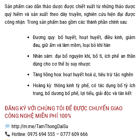
Sản phẩm cao dẫn thảo dược được chiết xuất từ những thảo dược
quý hiếm và sản xuất theo dây truyền, nghiên cứu hiện đại được
công nhận. Trong sản phẩm bao gồm các thành phần chính sau:
Đương quy: bổ huyết, hoạt huyết, điều kinh, giảm
đau, giữ ẩm và làm mềm, loại bỏ khí hàn
Nhân sâm: đại bổ nguyên khí, bổ tì, ích phế an thần
dùng cho cơ thể bị suy nhược
Tàng hồng hoa: hoạt huyết hoá ứ, tiêu trừ tắc nghẽn
Hoàng kỳ: thông kinh tỳ phế, có tác dụng bổ tỳ ích
trung, bổ dương bổ phế, lợi tiểu, giải độc và tán kết
ĐĂNG KÝ VỚI CHÚNG TÔI ĐỂ ĐƯỢC CHUYỂN GIAO
CÔNG NGHỆ MIỄN PHÍ 100%
http://m.me/TamThongDaiSu
Hotline:
0975 694 555
–
0777 609 666