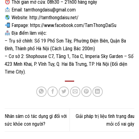
Thời gian mở cửa:
08h30 – 21h00
hàng ngày
Email:
tamthongdaisu@gmail.com
Website:
http://tamthongdaisu.net/
Fanpage:
https://www.facebook.com/TamThongDaiSu
Địa điểm làm việc:
– Trụ sở chính: Số 19 Phố Sơn Tây, Phường Điện Biên, Quận Ba
Đình, Thành phố Hà Nội (Cách Lăng Bác 200m)
– Cơ sở 2: Shophouse C7, Tầng 1, Tòa C, Imperia Sky Garden – Số
423 Minh Khai, P. Vĩnh Tuy, Q. Hai Bà Trưng, TP. Hà Nội (Đối diện
Time City).
Nhân sâm có tác dụng gì đối với
Giải pháp trị liệu tình trạng đau
sức khỏe con người?
mỏi cổ vai gáy