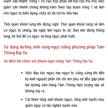
Giảm cân nhanh: Vòng 1 có cấu trúc phần lớn bởi các mô mỡ, việc
giảm cân nhanh chóng không kèm theo tập luyện vòng 1 sẽ làm
cho ngực bị biến dạng, chảy xệ do mỡ bị tiêu hao.
Thói quen khom lưng khi đứng, ngồi: Thói quen khom lưng sẽ làm
cơ ngực bị chùng, lâu ngày làm ngực bị xệ. Bạn nên đứng thẳng
lưng, hít thở để cơ ngực và lồng ngực phát triển.
Sử dụng dưỡng sinh vùng ngực bằng phương pháp Tam
Thông Đại Sư
Ưu điểm khi chăm sóc khuôn ngực bằng Tam Thông Đại Sư
Việc đau tức ngực hay ngực bị căng cứng khi đến
kỳ kinh nguyệt phần lớn chị em phụ nữ đều gặp phải
khi dưỡng sinh bằng Tam Thông hiện tượng này sẽ
không xảy ra.
Cải thiện tăng sinh khuôn ngực, tăng sinh tuyến sữa,
giảm nguy cơ tác nghẽn tuyến sữa